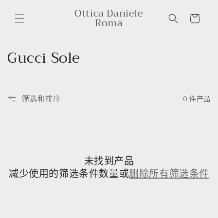
购
跳到内
Ottica Daniele
容
物
Roma
车
收
Gucci Sole
藏
:
筛选和排序
0 件产品
未找到产品
减少使用的筛选条件数量或
删除所有筛选条件