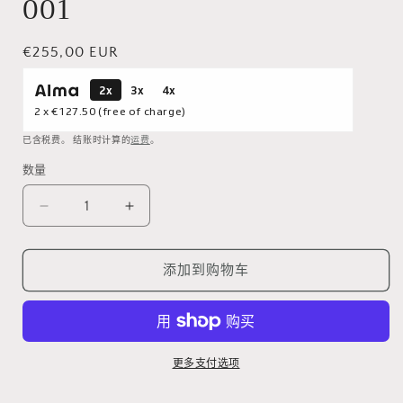
001
开
媒
体
常
€255,00 EUR
文
规
件
2x
3x
4x
价
1
2 x
€127.50
(free of charge)
格
已含税费。 结账时计算的
运费
。
数量
减
增
少
加
BALENCIAGA
BALENCIAGA
添加到购物车
BB
BB
0063O-
0063O-
001
001
的
的
数
数
更多支付选项
量
量