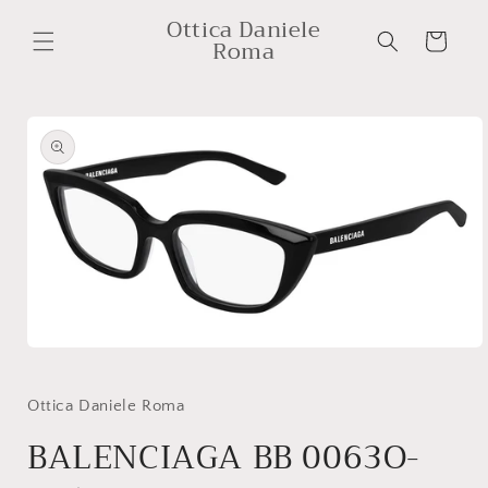
购
跳到内
Ottica Daniele
容
物
Roma
车
跳至产
品信息
在
模
态
Ottica Daniele Roma
窗
BALENCIAGA BB 0063O-
口
中
打